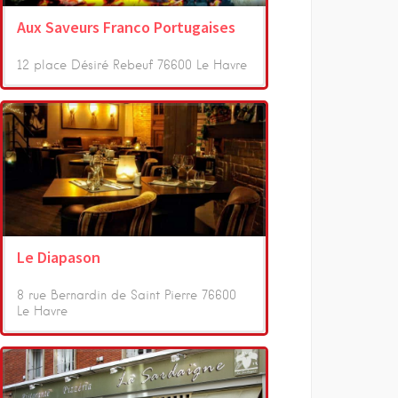
Aux Saveurs Franco Portugaises
12 place Désiré Rebeuf 76600 Le Havre
Le Diapason
8 rue Bernardin de Saint Pierre 76600
Le Havre