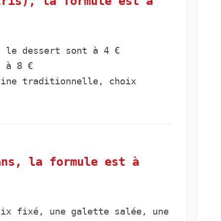
tris), la formule est à
t le dessert sont à 4 €
t à 8 €
ine traditionnelle, choix
n
ans, la formule est à
oix fixé, une galette salée, une