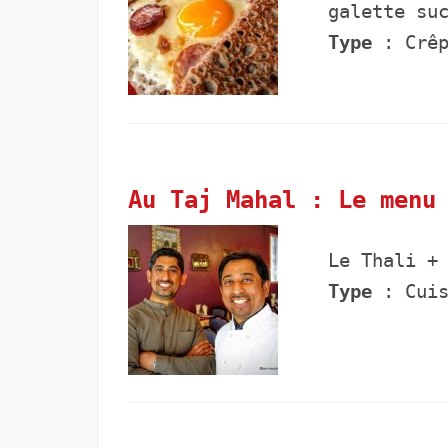
galette su
Type
: Crê
Au Taj Mahal : Le menu
Le Thali +
Type
: Cuis