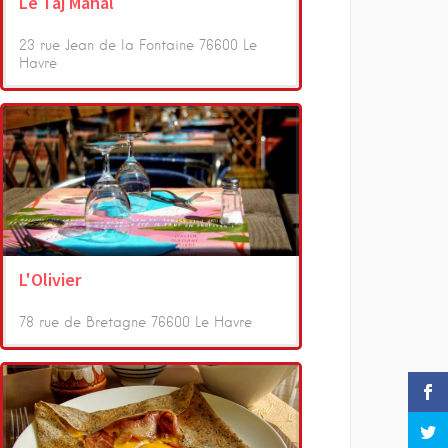
Le Taj Mahal
23 rue Jean de la Fontaine 76600 Le
Havre
L'Olivier
78 rue de Bretagne 76600 Le Havre