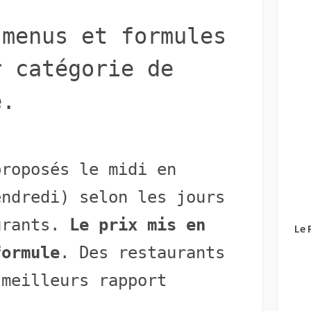
 menus et formules
r catégorie de
e.
proposés le midi en
endredi) selon les jours
urants.
Le prix mis en
Le 
formule
. Des restaurants
 meilleurs rapport