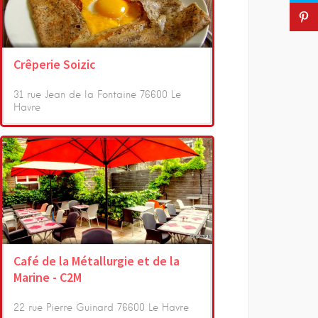
Crêperie Soizic
31 rue Jean de la Fontaine 76600 Le
Havre
Café de la Métallurgie et de la
Marine - C2M
22 rue Pierre Guinard 76600 Le Havre