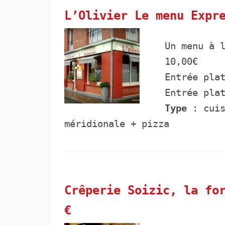
L’Olivier Le menu Expr
Un menu à 
10,00€
Entrée pla
Entrée pla
Type
: cuis
méridionale + pizza
Crêperie Soizic, la fo
€