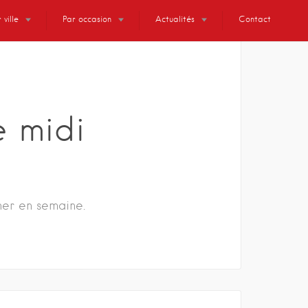
 ville
Par occasion
Actualités
Contact
e midi
ner en semaine.