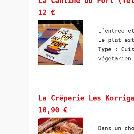
La Cantine du Fort (Te
12 €
L’entrée e
Le plat es
Type
: Cuis
végétarie
La Crêperie Les Korrig
10,90 €
Dans un ch