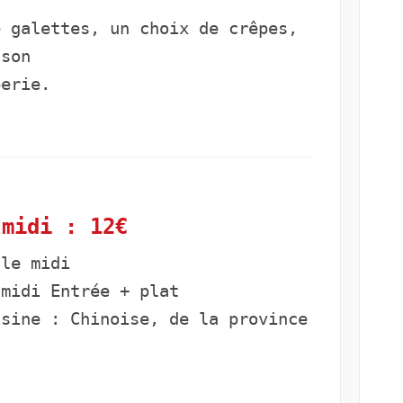
e galettes, un choix de crêpes,
sson
erie.
 midi : 12€
 le midi
 midi Entrée + plat
isine : Chinoise, de la province
n