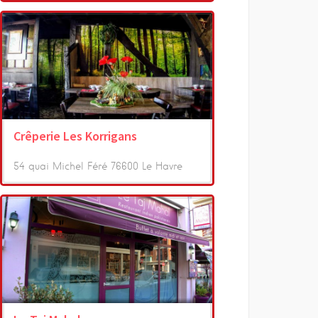
Crêperie Les Korrigans
54 quai Michel Féré 76600 Le Havre