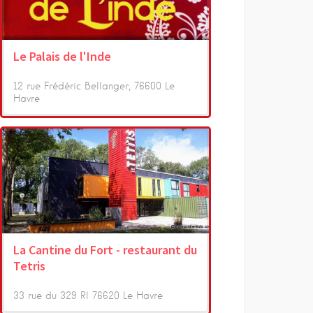
Le Palais de l'Inde
12 rue Frédéric Bellanger, 76600 Le
Havre
La Cantine du Fort - restaurant du
Tetris
33 rue du 329 RI 76620 Le Havre