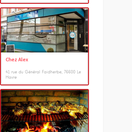
Chez Alex
41 rue du Général Faidherbe, 76600 Le
Havre