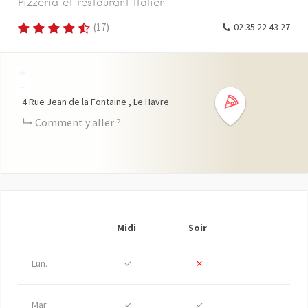
Pizzeria et restaurant Italien
(
17
)
02 35 22 43 27
+
−
4
Rue Jean de la Fontaine
Le Havre
Comment y aller ?
Midi
Soir
Lun.
✓
✗
Mar.
✓
✓