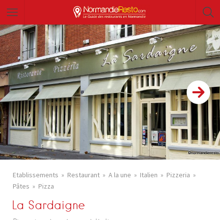
Etablissements
Restaurant
A la une
Italien
Pizzeria
Pâtes
Pizza
La Sardaigne