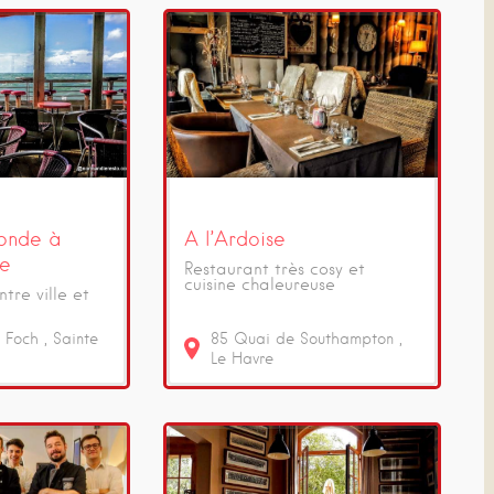
onde à
A l’Ardoise
se
Restaurant très cosy et
cuisine chaleureuse
tre ville et
 Foch
Sainte
85
Quai de Southampton
Le Havre