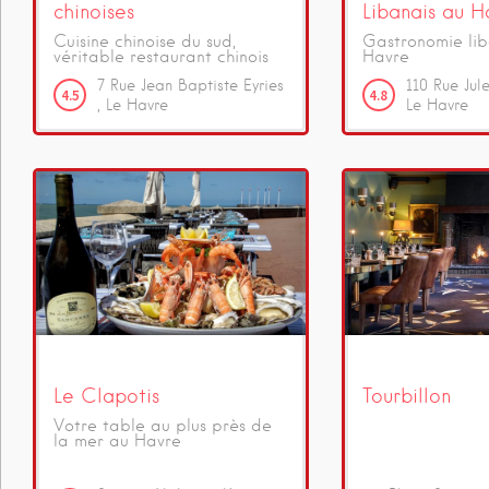
chinoises
Libanais au H
Cuisine chinoise du sud,
Gastronomie lib
véritable restaurant chinois
Havre
7
Rue Jean Baptiste Eyries
110
Rue Jul
4.5
4.8
Le Havre
Le Havre
Le Clapotis
Tourbillon
Votre table au plus près de
la mer au Havre