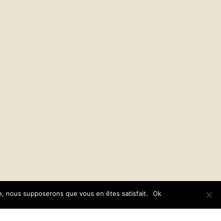
Leaflet
te, nous supposerons que vous en êtes satisfait.
Ok