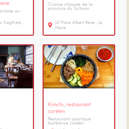
avre
Cuisine chinoise de la
province du Sichuan
anaise au
es Siegfried
10
Place Albert René
Le
Havre
Kimchi, restaurant
coréen.
Restaurant asiatique
barbecue coréen.