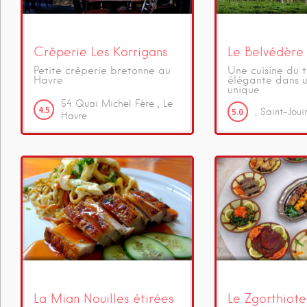
Crêperie Les Korrigans
Le Belvédère
Petite crêperie bretonne au
Une cuisine du t
Havre
élégante dans 
unique
54
Quai Michel Fère
Le
4.5
5.0
Saint-Joui
Havre
La Mian Nouilles étirées
Le Zgorthiote