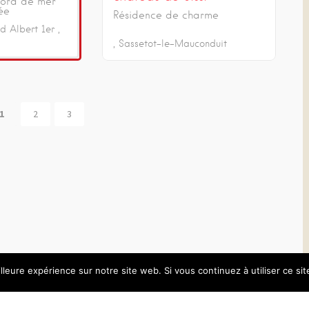
bord de mer
née
Résidence de charme
d Albert 1er
Sassetot-le-Mauconduit
1
2
3
lleure expérience sur notre site web. Si vous continuez à utiliser ce si