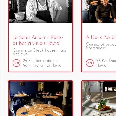
Le Saint Amour – Resto
A Deux Pas d’
et bar à vin au Havre
Cuisine et produ
Normandie.
Comme un Steak house, mais
pas que...
24
Rue Bernardin de
69
Rue Dau
5.0
4.9
Saint-Pierre
Le Havre
Havre