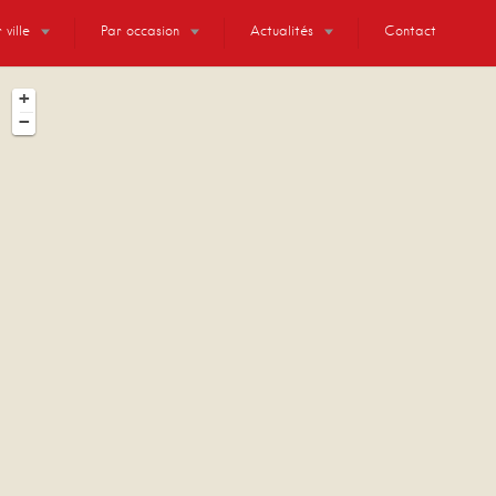
 ville
Par occasion
Actualités
Contact
+
−