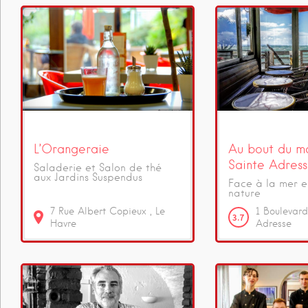
L’Orangeraie
Au bout du m
Sainte Adres
Saladerie et Salon de thé
aux Jardins Suspendus
Face à la mer en
nature
7
Rue Albert Copieux
Le
1
Boulevard
3.7
Havre
Adresse