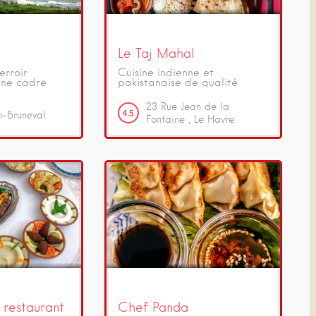
Le Taj Mahal
erroir
Cuisine indienne et
une cadre
pakistanaise de qualité
23
Rue Jean de la
4.5
n-Bruneval
Fontaine
Le Havre
 restaurant
Chef Panda