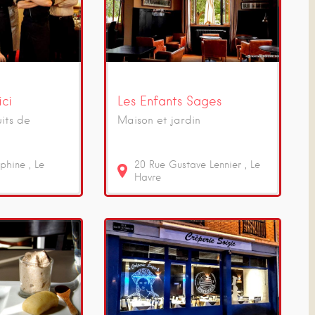
ici
Les Enfants Sages
its de
Maison et jardin
phine
Le
20
Rue Gustave Lennier
Le
Havre