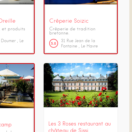
reille
Crêperie Soizic
, et produits
Crêperie de tradition
bretonne.
l Doumer
Le
31
Rue Jean de la
5.0
Fontaine
Le Havre
Les 3 Roses restaurant au
écamp
château de Sissi