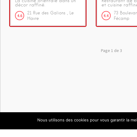
La cuisine orientale dans un
Restaurant de 
décor raffiné.
et cuisine raffi
21
Rue des Galions
Le
73
Boulevar
4.6
4.4
Havre
Fécamp
Page 1 de 3
Nous utilisons des cookies pour vous garantir la mei