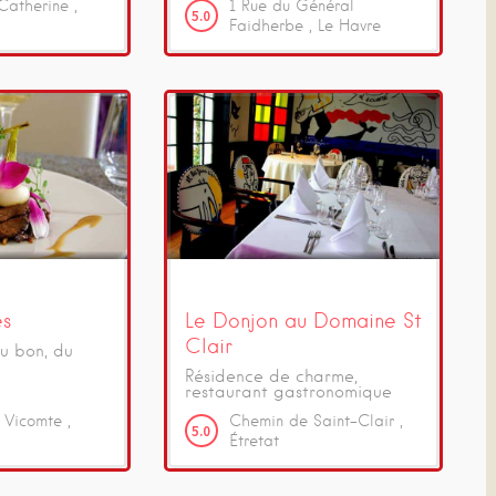
Catherine
1
Rue du Général
5.0
Faidherbe
Le Havre
es
Le Donjon au Domaine St
Clair
du bon, du
Résidence de charme,
restaurant gastronomique
 Vicomte
Chemin de Saint-Clair
5.0
Étretat