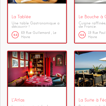
La Tablée
Le Bouche à O
Une table Gastronomique a
Cuisine raffinée
découvrir !
de France.
69
Rue Guillemard
Le
19
Rue Pau
4.0
4.6
Havre
Havre
L’Atlas
La Suite à F