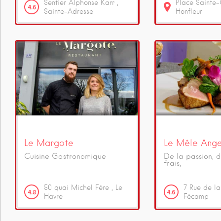
Sentier Alphonse Karr
Place Sainte-
4.6
Sainte-Adresse
Honfleur
Le Margote
Le Mêle Ang
Cuisine Gastronomique
De la passion, 
frais,
50 quai Michel Fére
Le
7
Rue de la
4.8
4.6
Havre
Fécamp