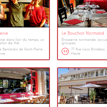
erie
Le Bouchon Normand
ine dans l'air du temps, un
Brasserie normande, accuei
alon de thé
groupes.
e Bernardin de Saint-Pierre
77
Rue Louis Brindeau
4.9
vre
Havre