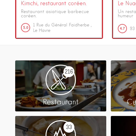
Kimchi, restaurant coréen.
Le Nua
Restaurant asiatique barbecue
Un rest
coréen.
humeur
1
Rue du Général Faidherbe
5.0
4.7
93
Le Havre
216
Restaurant
Cu
33