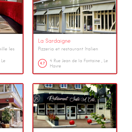
La Sardaigne
lle les
Pizzeria et restaurant Italien
Le
4
Rue Jean de la Fontaine
Le
4.7
Havre