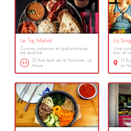
Le Taj Mahal
La Sing
Cuisine indienne et pakistanaise
Une cuis
de qualité
bar et s
23
Rue Jean de la Fontaine
Le
13
Ru
4.5
Havre
Le Ha