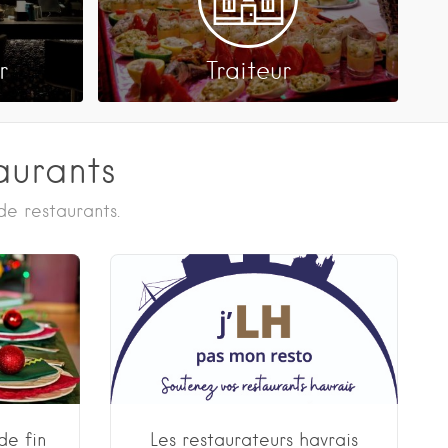
r
Traiteur
aurants
de restaurants.
de fin
Les restaurateurs havrais