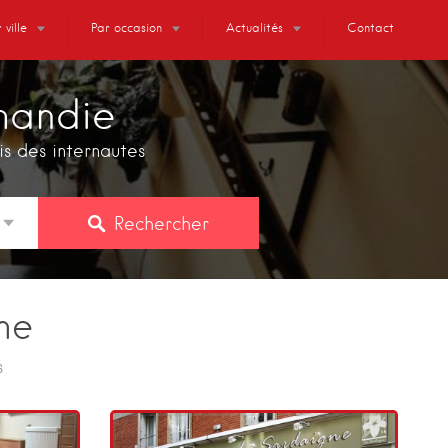
 ville
Par occasion
Actualités
Contact
mandie
vis des internautes
Rechercher
ne
s