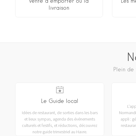
vente à emporter ou la
Les m
livraison
N
Plein de 
Le Guide local
L'app
Idées de restaurant, de sorties dans les bars
Normandie
et lieux sympas, agenda des événements
appli : g
culturels et festifs, et réductions, découvrez
restauran
notre guide trimestriel au Havre.