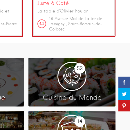
Juste à Coté
ic et
La table d'Olivier Foulon
18
Avenue Mal de Lattre de
4.1
nt-Pierre
Tassigny
Saint-Romain-de-
Colbosc
53
ue
Cuisine du Monde
14