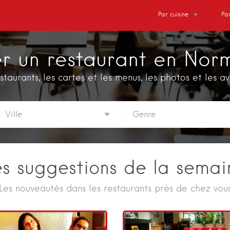
Par cuisine
Par
er un restaurant en Nor
staurants, les cartes et les menus, les photos et les a
es suggestions de la semai
Les nouveautés dans les restaurants près de chez vou