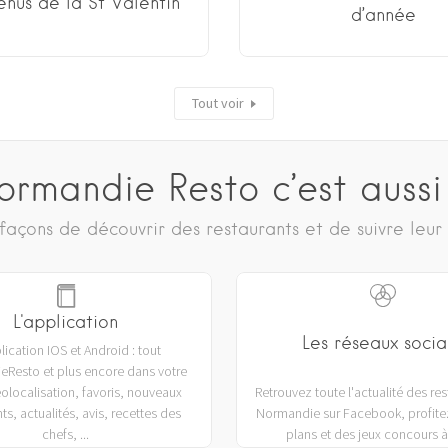
enus de la St Valentin
d’année
Tout voir
ormandie Resto c’est aussi
façons de découvrir des restaurants et de suivre leur
L'application
Les réseaux socia
lication IOS et Android : tout
Resto et plus encore dans votre
éolocalisation, favoris, nouveaux
Retrouvez toute l'actualité des re
ts, actualités, avis, recettes des
Normandie sur Facebook, profite
chefs, ...
plans et des jeux concours à 