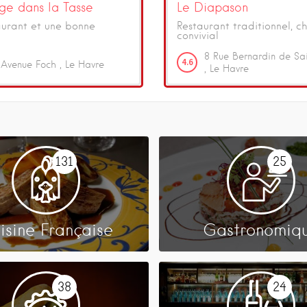
ge dans la Tasse
Le Diapason
aurant et une bonne
Restaurant traditionnel, ch
convivial
8
Rue Bernardin de Sai
4.6
Avenue Foch
Le Havre
Le Havre
131
25
isine Française
Gastronomiq
38
24