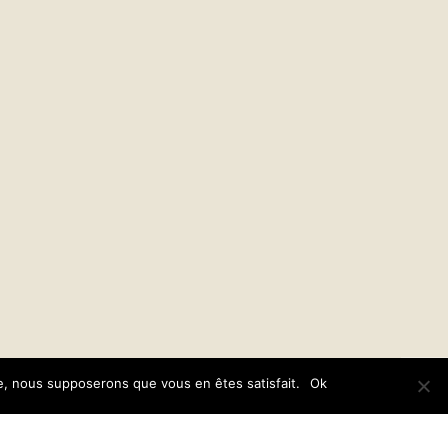
Leaflet
te, nous supposerons que vous en êtes satisfait.
Ok