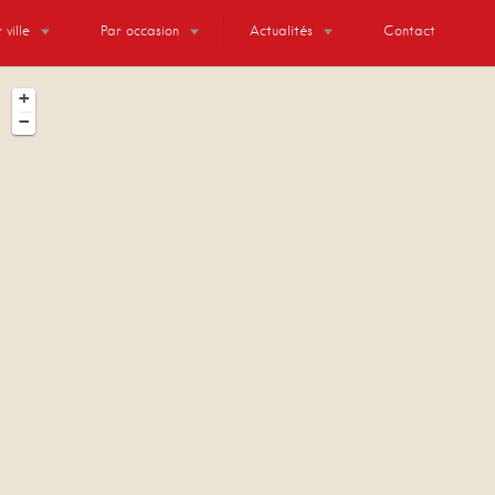
 ville
Par occasion
Actualités
Contact
+
−