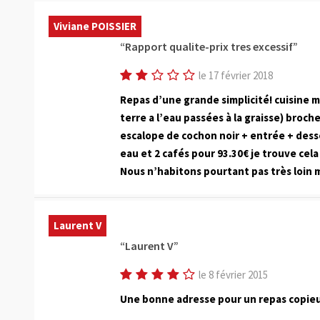
Viviane POISSIER
Rapport qualite-prix tres excessif
le 17 février 2018
Repas d’une grande simplicité! cuisine
terre a l’eau passées à la graisse) broc
escalope de cochon noir + entrée + desser
eau et 2 cafés pour 93.30€ je trouve cela
Nous n’habitons pourtant pas très loin 
Laurent V
Laurent V
le 8 février 2015
Une bonne adresse pour un repas copie