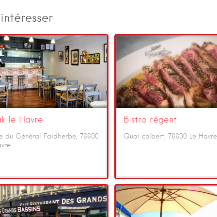
intéresser
ak le Havre
Bistro régent
e du Général Faidherbe, 76600
Quai colbert, 76600 Le Havre
avre