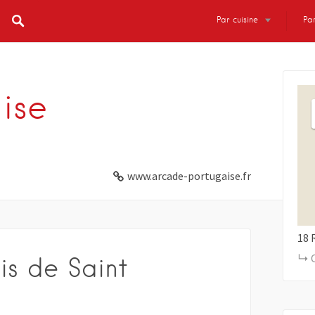
Par cuisine
Par
ise
www.arcade-portugaise.fr
18
is de Saint