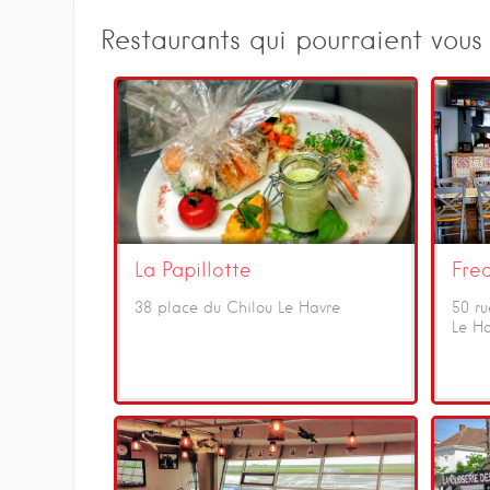
Restaurants qui pourraient vous 
La Papillotte
Fre
38 place du Chilou Le Havre
50 ru
Le H