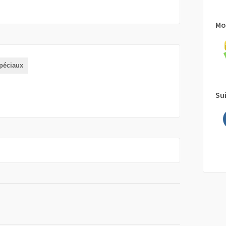
Mo
péciaux
Su