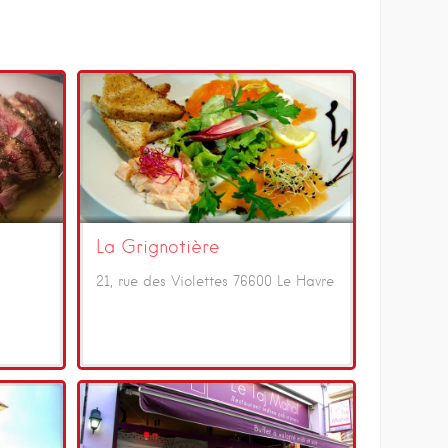
La Grignotière
21, rue des Violettes 76600 Le Havre