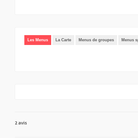
Les Menus
La Carte
Menus de groupes
Menus s
2 avis