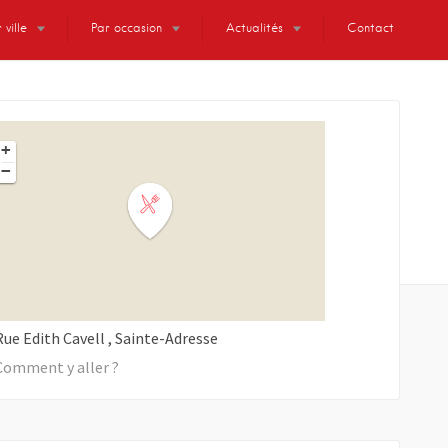
 ville
Par occasion
Actualités
Contact
+
−
Rue Edith Cavell
Sainte-Adresse
Comment y aller ?