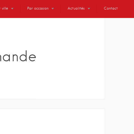
 ville
Par occasion
Actualités
Contact
mande